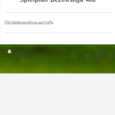
Spielplan Bezirksliga Alb
TSV Dettingen/Erms auf FuPa
Login
Druckversion
|
Sitemap
Webansicht
© TSV Dettingen/Erms