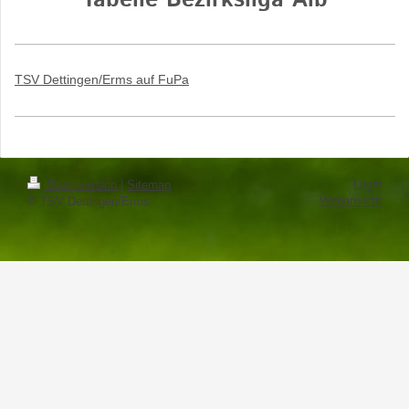
Tabelle Bezirksliga Alb
TSV Dettingen/Erms auf FuPa
Login
Druckversion
|
Sitemap
Webansicht
© TSV Dettingen/Erms