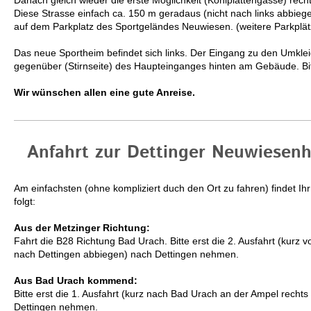
Danach gleich wieder die erste Möglichkeit (Kohlplattengasse) rech
Diese Strasse einfach ca. 150 m geradaus (nicht nach links abbiegen
auf dem Parkplatz des Sportgeländes Neuwiesen. (weitere Parkplät
Das neue Sportheim befindet sich links. Der Eingang zu den Umklei
gegenüber (Stirnseite) des Haupteinganges hinten am Gebäude. Bi
Wir wünschen allen eine gute Anreise.
Anfahrt zur Dettinger Neuwiesenha
Am einfachsten (ohne kompliziert duch den Ort zu fahren) findet I
folgt:
Aus der Metzinger Richtung:
Fahrt die B28 Richtung Bad Urach. Bitte erst die 2. Ausfahrt (kurz 
nach Dettingen abbiegen) nach Dettingen nehmen.
Aus Bad Urach kommend:
Bitte erst die 1. Ausfahrt (kurz nach Bad Urach an der Ampel recht
Dettingen nehmen.