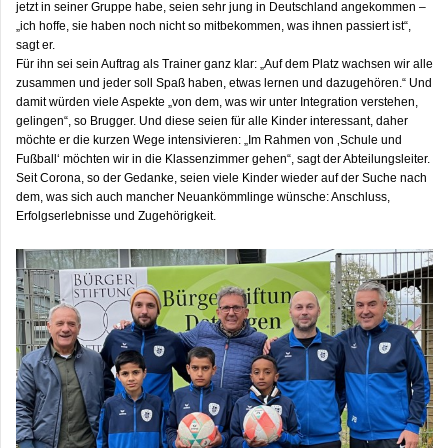
jetzt in seiner Gruppe habe, seien sehr jung in Deutschland angekommen –
„ich hoffe, sie haben noch nicht so mitbekommen, was ihnen passiert ist“,
sagt er.
Für ihn sei sein Auftrag als Trainer ganz klar: „Auf dem Platz wachsen wir alle
zusammen und jeder soll Spaß haben, etwas lernen und dazugehören.“ Und
damit würden viele Aspekte „von dem, was wir unter Integration verstehen,
gelingen“, so Brugger. Und diese seien für alle Kinder interessant, daher
möchte er die kurzen Wege intensivieren: „Im Rahmen von ‚Schule und
Fußball‘ möchten wir in die Klassenzimmer gehen“, sagt der Abteilungsleiter.
Seit Corona, so der Gedanke, seien viele Kinder wieder auf der Suche nach
dem, was sich auch mancher Neuankömmlinge wünsche: Anschluss,
Erfolgserlebnisse und Zugehörigkeit.