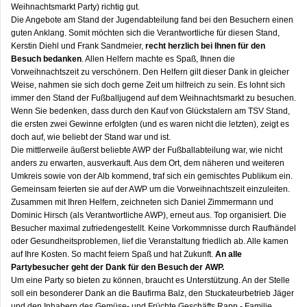
Weihnachtsmarkt Party) richtig gut.
Die Angebote am Stand der Jugendabteilung fand bei den Besuchern einen
guten Anklang. Somit möchten sich die Verantwortliche für diesen Stand,
Kerstin Diehl und Frank Sandmeier,
recht herzlich bei Ihnen für den
Besuch bedanken
. Allen Helfern machte es Spaß, Ihnen die
Vorweihnachtszeit zu verschönern. Den Helfern gilt dieser Dank in gleicher
Weise, nahmen sie sich doch gerne Zeit um hilfreich zu sein. Es lohnt sich
immer den Stand der Fußballjugend auf dem Weihnachtsmarkt zu besuchen.
Wenn Sie bedenken, dass durch den Kauf von Glückstalern am TSV Stand,
die ersten zwei Gewinne erfolgten (und es waren nicht die letzten), zeigt es
doch auf, wie beliebt der Stand war und ist.
Die mittlerweile äußerst beliebte AWP der Fußballabteilung war, wie nicht
anders zu erwarten, ausverkauft. Aus dem Ort, dem näheren und weiteren
Umkreis sowie von der Alb kommend, traf sich ein gemischtes Publikum ein.
Gemeinsam feierten sie auf der AWP um die Vorweihnachtszeit einzuleiten.
Zusammen mit Ihren Helfern, zeichneten sich Daniel Zimmermann und
Dominic Hirsch (als Verantwortliche AWP), erneut aus. Top organisiert. Die
Besucher maximal zufriedengestellt. Keine Vorkommnisse durch Raufhändel
oder Gesundheitsproblemen, lief die Veranstaltung friedlich ab. Alle kamen
auf Ihre Kosten. So macht feiern Spaß und hat Zukunft.
An alle
Partybesucher geht der Dank für den Besuch der AWP.
Um eine Party so bieten zu können, braucht es Unterstützung. An der Stelle
soll ein besonderer Dank an die Baufirma Balz, den Stuckateurbetrieb Jäger
und den Inhabern des Gemüse- und Früchte Geschäfts Rapp - Familie