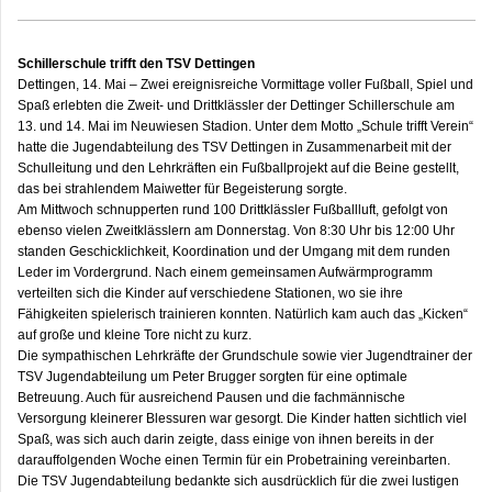
Schillerschule trifft den TSV Dettingen
Dettingen, 14. Mai – Zwei ereignisreiche Vormittage voller Fußball, Spiel und
Spaß erlebten die Zweit- und Drittklässler der Dettinger Schillerschule am
13. und 14. Mai im Neuwiesen Stadion. Unter dem Motto „Schule trifft Verein“
hatte die Jugendabteilung des TSV Dettingen in Zusammenarbeit mit der
Schulleitung und den Lehrkräften ein Fußballprojekt auf die Beine gestellt,
das bei strahlendem Maiwetter für Begeisterung sorgte.
Am Mittwoch schnupperten rund 100 Drittklässler Fußballluft, gefolgt von
ebenso vielen Zweitklässlern am Donnerstag. Von 8:30 Uhr bis 12:00 Uhr
standen Geschicklichkeit, Koordination und der Umgang mit dem runden
Leder im Vordergrund. Nach einem gemeinsamen Aufwärmprogramm
verteilten sich die Kinder auf verschiedene Stationen, wo sie ihre
Fähigkeiten spielerisch trainieren konnten. Natürlich kam auch das „Kicken“
auf große und kleine Tore nicht zu kurz.
Die sympathischen Lehrkräfte der Grundschule sowie vier Jugendtrainer der
TSV Jugendabteilung um Peter Brugger sorgten für eine optimale
Betreuung. Auch für ausreichend Pausen und die fachmännische
Versorgung kleinerer Blessuren war gesorgt. Die Kinder hatten sichtlich viel
Spaß, was sich auch darin zeigte, dass einige von ihnen bereits in der
darauffolgenden Woche einen Termin für ein Probetraining vereinbarten.
Die TSV Jugendabteilung bedankte sich ausdrücklich für die zwei lustigen