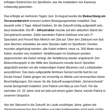
erfolgten Einbrüchen ins Sportheim, war die Installation von Kameras
notwendig geworden.
Das erfolgte an mehreren Tagen Juni. Im August wurde die
Beleuchtung am
Terrassenbereich
erneuert zudem Bewegungsmelder installiert. Das
dauerte volle 2 Tage. Aktuell bleiben, für die Zukunft richtig aufgestellt sein,
dass bedeutete: Die
IT – Infrastruktur
musste auf den aktuellen Stand der
Zeit gebracht werden. Dafür wendeten Patrick Gebhard und sein IT -
Spezialist und Freund Max Mielich viel Zeit auf. Über den Zeitraum von fast
zwei Wochen arbeiteten sie viele Stunden dafür im Sportheim. Decken
mussten abgehängt werden, alte Kabel entfernt, neue ca. 300 Meter neue
Kabel, wurden neu installiert. Vertäfelungen im Gastraum wurden
abgenommen die Kabel verlegt, die Vertäfelung wieder angebracht. Der
Beleuchtungspilz in der Mitte des Gastraums musste durch Sprießen
abgestützt werden um die notwendigen Kabel (Beamer) und Lichtarbeiten
auszuführen. Das dazu aufgestellte fahrbare Gerüst reichte fast bis zur
Decke hinauf. Dabei gingen sie vorsichtig zu Werke und verursachten keine
Beschädigungen. Ein neuer, für die Zukunft ausgerichteter „Serverschrank“
wurde fachgemäß installiert, sind Patrick und Max ja vom Fach. Für die
nächsten 15- 20 Jahre sind wir jetzt auf einem guten Stand, meinte Patrick in
unserem Gespräch.
Von der Steinzeit in die Zukunft. Im Laufe unzähliger Jahre, gaben die
Stadionlautsprecher ihre Funktion auf oder funktionierten nicht mehr richtig.