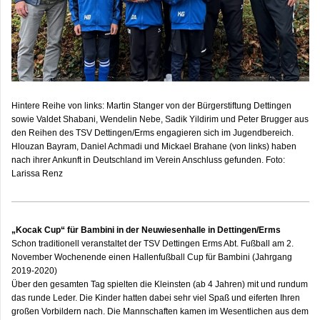
Hintere Reihe von links: Martin Stanger von der Bürgerstiftung Dettingen
sowie Valdet Shabani, Wendelin Nebe, Sadik Yildirim und Peter Brugger aus
den Reihen des TSV Dettingen/Erms engagieren sich im Jugendbereich.
Hlouzan Bayram, Daniel Achmadi und Mickael Brahane (von links) haben
nach ihrer Ankunft in Deutschland im Verein Anschluss gefunden. Foto:
Larissa Renz
„Kocak Cup“ für Bambini in der Neuwiesenhalle in Dettingen/Erms
Schon traditionell veranstaltet der TSV Dettingen Erms Abt. Fußball am 2.
November Wochenende einen Hallenfußball Cup für Bambini (Jahrgang
2019-2020)
Über den gesamten Tag spielten die Kleinsten (ab 4 Jahren) mit und rundum
das runde Leder. Die Kinder hatten dabei sehr viel Spaß und eiferten Ihren
großen Vorbildern nach. Die Mannschaften kamen im Wesentlichen aus dem