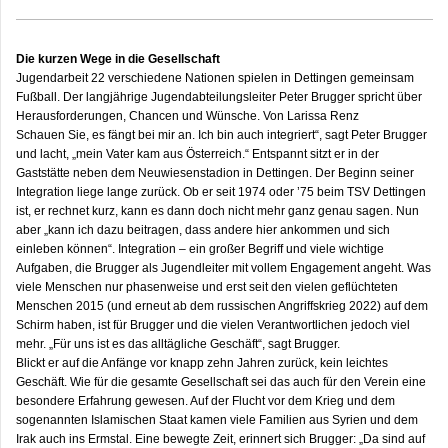
Die kurzen Wege in die Gesellschaft
Jugendarbeit 22 verschiedene Nationen spielen in Dettingen gemeinsam
Fußball. Der langjährige Jugendabteilungsleiter Peter Brugger spricht über
Herausforderungen, Chancen und Wünsche. Von Larissa Renz
Schauen Sie, es fängt bei mir an. Ich bin auch integriert“, sagt Peter Brugger
und lacht, „mein Vater kam aus Österreich.“ Entspannt sitzt er in der
Gaststätte neben dem Neuwiesenstadion in Dettingen. Der Beginn seiner
Integration liege lange zurück. Ob er seit 1974 oder ’75 beim TSV Dettingen
ist, er rechnet kurz, kann es dann doch nicht mehr ganz genau sagen. Nun
aber „kann ich dazu beitragen, dass andere hier ankommen und sich
einleben können“. Integration – ein großer Begriff und viele wichtige
Aufgaben, die Brugger als Jugendleiter mit vollem Engagement angeht. Was
viele Menschen nur phasenweise und erst seit den vielen geflüchteten
Menschen 2015 (und erneut ab dem russischen Angriffskrieg 2022) auf dem
Schirm haben, ist für Brugger und die vielen Verantwortlichen jedoch viel
mehr. „Für uns ist es das alltägliche Geschäft“, sagt Brugger.
Blickt er auf die Anfänge vor knapp zehn Jahren zurück, kein leichtes
Geschäft. Wie für die gesamte Gesellschaft sei das auch für den Verein eine
besondere Erfahrung gewesen. Auf der Flucht vor dem Krieg und dem
sogenannten Islamischen Staat kamen viele Familien aus Syrien und dem
Irak auch ins Ermstal. Eine bewegte Zeit, erinnert sich Brugger: „Da sind auf