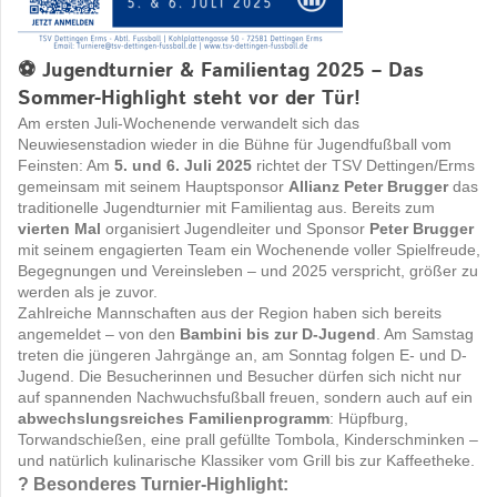
⚽ Jugendturnier & Familientag 2025 – Das
Sommer-Highlight steht vor der Tür!
Am ersten Juli-Wochenende verwandelt sich das
Neuwiesenstadion wieder in die Bühne für Jugendfußball vom
Feinsten: Am
5. und 6. Juli 2025
richtet der TSV Dettingen/Erms
gemeinsam mit seinem Hauptsponsor
Allianz Peter Brugger
das
traditionelle Jugendturnier mit Familientag aus. Bereits zum
vierten Mal
organisiert Jugendleiter und Sponsor
Peter Brugger
mit seinem engagierten Team ein Wochenende voller Spielfreude,
Begegnungen und Vereinsleben – und 2025 verspricht, größer zu
werden als je zuvor.
Zahlreiche Mannschaften aus der Region haben sich bereits
angemeldet – von den
Bambini bis zur D-Jugend
. Am Samstag
treten die jüngeren Jahrgänge an, am Sonntag folgen E- und D-
Jugend. Die Besucherinnen und Besucher dürfen sich nicht nur
auf spannenden Nachwuchsfußball freuen, sondern auch auf ein
abwechslungsreiches Familienprogramm
: Hüpfburg,
Torwandschießen, eine prall gefüllte Tombola, Kinderschminken –
und natürlich kulinarische Klassiker vom Grill bis zur Kaffeetheke.
? Besonderes Turnier-Highlight: