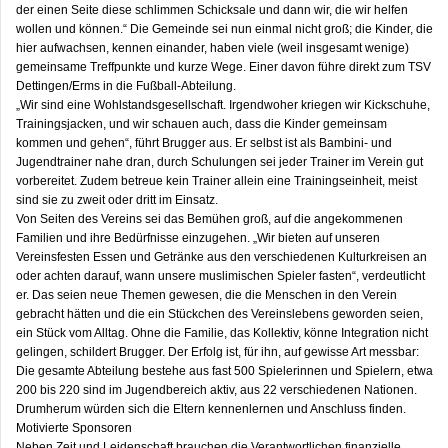
der einen Seite diese schlimmen Schicksale und dann wir, die wir helfen
wollen und können.“ Die Gemeinde sei nun einmal nicht groß; die Kinder, die
hier aufwachsen, kennen einander, haben viele (weil insgesamt wenige)
gemeinsame Treffpunkte und kurze Wege. Einer davon führe direkt zum TSV
Dettingen/Erms in die Fußball-Abteilung.
„Wir sind eine Wohlstandsgesellschaft. Irgendwoher kriegen wir Kickschuhe,
Trainingsjacken, und wir schauen auch, dass die Kinder gemeinsam
kommen und gehen“, führt Brugger aus. Er selbst ist als Bambini- und
Jugendtrainer nahe dran, durch Schulungen sei jeder Trainer im Verein gut
vorbereitet. Zudem betreue kein Trainer allein eine Trainingseinheit, meist
sind sie zu zweit oder dritt im Einsatz.
Von Seiten des Vereins sei das Bemühen groß, auf die angekommenen
Familien und ihre Bedürfnisse einzugehen. „Wir bieten auf unseren
Vereinsfesten Essen und Getränke aus den verschiedenen Kulturkreisen an
oder achten darauf, wann unsere muslimischen Spieler fasten“, verdeutlicht
er. Das seien neue Themen gewesen, die die Menschen in den Verein
gebracht hätten und die ein Stückchen des Vereinslebens geworden seien,
ein Stück vom Alltag. Ohne die Familie, das Kollektiv, könne Integration nicht
gelingen, schildert Brugger. Der Erfolg ist, für ihn, auf gewisse Art messbar:
Die gesamte Abteilung bestehe aus fast 500 Spielerinnen und Spielern, etwa
200 bis 220 sind im Jugendbereich aktiv, aus 22 verschiedenen Nationen.
Drumherum würden sich die Eltern kennenlernen und Anschluss finden.
Motivierte Sponsoren
Neben Zeit und Leidenschaft brauchen die Verantwortlichen finanzielle