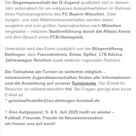
Die
Siegermannschaft der D-Jugend
qualifiziert sich in diesem
Jahr automatisch für ein exklusives Auswahlverfahren im Rahmen
eines Partnerprogramms des
FC Bayern München
. Zwei
Jungen- und zwei Mädchenmannschaften werden dabei
ausgelost und zum großen Saisonabschluss nach
München
eingeladen – inklusive
Stadionführung durch die Allianz Arena
und dem Besuch eines
FCB-Heimspiels
.
Unterstützt wird das Event zusätzlich von der
Bürgerstiftung
Dettingen
, dem
Freundeskreis
,
Erima
,
Epflex
,
LTE Advisa
,
Jahreswagen Reichert
sowie weiteren regionalen Partnern.
Die Teilnahme am Turnier ist weiterhin möglich –
interessierte Jugendmannschaften finden alle Informationen
und die Anmeldung auf unserer
Turnierseite
. Der Eintritt für
Besucher ist selbstverständlich
frei
. Bei Fragen genügt eine kurze
E-Mail an:
?
geschaeftsstelle@tsv-dettingen-fussball.de
?️
Also Aufgepasst: 5. & 6. Juli 2025 heißt es wieder –
Fußball, Freunde, Freude im Neuwiesenstadion
wir freuen uns auf euch!