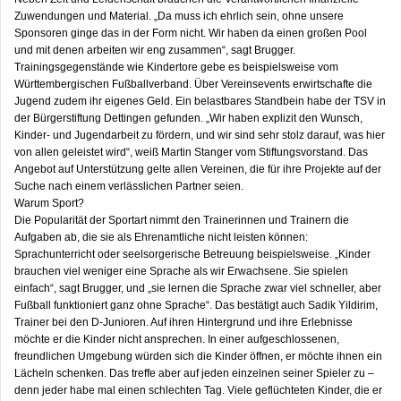
Zuwendungen und Material. „Da muss ich ehrlich sein, ohne unsere
Sponsoren ginge das in der Form nicht. Wir haben da einen großen Pool
und mit denen arbeiten wir eng zusammen“, sagt Brugger.
Trainingsgegenstände wie Kindertore gebe es beispielsweise vom
Württembergischen Fußballverband. Über Vereinsevents erwirtschafte die
Jugend zudem ihr eigenes Geld. Ein belastbares Standbein habe der TSV in
der Bürgerstiftung Dettingen gefunden. „Wir haben explizit den Wunsch,
Kinder- und Jugendarbeit zu fördern, und wir sind sehr stolz darauf, was hier
von allen geleistet wird“, weiß Martin Stanger vom Stiftungsvorstand. Das
Angebot auf Unterstützung gelte allen Vereinen, die für ihre Projekte auf der
Suche nach einem verlässlichen Partner seien.
Warum Sport?
Die Popularität der Sportart nimmt den Trainerinnen und Trainern die
Aufgaben ab, die sie als Ehrenamtliche nicht leisten können:
Sprachunterricht oder seelsorgerische Betreuung beispielsweise. „Kinder
brauchen viel weniger eine Sprache als wir Erwachsene. Sie spielen
einfach“, sagt Brugger, und „sie lernen die Sprache zwar viel schneller, aber
Fußball funktioniert ganz ohne Sprache“. Das bestätigt auch Sadik Yildirim,
Trainer bei den D-Junioren. Auf ihren Hintergrund und ihre Erlebnisse
möchte er die Kinder nicht ansprechen. In einer aufgeschlossenen,
freundlichen Umgebung würden sich die Kinder öffnen, er möchte ihnen ein
Lächeln schenken. Das treffe aber auf jeden einzelnen seiner Spieler zu –
denn jeder habe mal einen schlechten Tag. Viele geflüchteten Kinder, die er