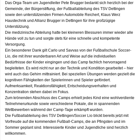
Das Orga-Team um Jugendleiter Pete Brugger bedankt sich herzlich bei der
Gemeinde, der Bürgerstiftung, der Fußballabteilung des TSV Dettingen
sowie den unterstützenden Firmen Automobile Reichert, Klaus Werz
Haustechnik und Allianz Brugger in Dettingen für ihre großzügige
Unterstützung.
Die medizinische Abteilung hatte bei kleineren Blessuren immer wieder alle
Hände voll zu tun und sorgte stets für eine schnelle und kompetente
Versorgung.
Ein besonderer Dank gilt Carlo und Savvas von der Fußballschule Soccer-
Lio, die mit ihrer wunderbaren Art und Weise auf die individuellen
Bedürfnisse der Kinder eingingen und das Camp fachlich hervorragend
begleiteten. Es wird nicht nur an der Technik und Kondition gearbeitet – hier
wird auch das Gehirn mittrainiert. Bei speziellen Übungen werden gezielt die
kognitiven Fähigkeiten der Spielerinnen und Spieler gefördert.
Aufmerksamkeit, Reaktionsfähigkeit, Entscheidungsverhalten und
Konzentration stehen dabei im Fokus.
Zum krönenden Abschluss des Camps erhielt jedes Kind eine wohlverdiente
Teilnehmerurkunde sowie verschiedene Pokale, die in spannenden
Wettbewerben während der Camp-Tage erkämpft wurden.
Die Fußballabteilung des TSV Dettingen/Soccer Lio blickt bereits jetzt mit
Vorfreude auf die kommenden Fußball-Camps, die an Pfingsten und im
Sommer geplant sind. Interessierte Kinder und Jugendliche sind herzlich
willkommen.