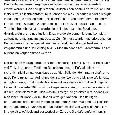
Die Lautsprecheraufhängungen waren morsch und mussten ebenfalls
ersetzt werden. Den neu gelieferten Lautsprechen nahm sich Patrick an und
installierte sie fachmännisch. Nun können sie als Zuschauer wieder alles gut
verstehen und müssen zudem nicht befürchten, von einem herabfallenden
Lautsprecher, Schaden zu nehmen. In der Ferienzeit, als kein Spiel- oder
Trainingsbetrieb stattfand, wurde die Lüftungsanlage im Sporthaus
Grundgereinigt und neu justiert. Dazu wurde sie demontiert und komplett
zerlegt, gereinigt und instandgesetzt. Zum Schluss wurden die erforderlichen
Betriebszeiten neu eingestellt und angepasst. Der Filterwechsel wurde
vorgenommen und soll künftig alle 12 Monate oder nach Bedarf bereits nach
6 Monaten vorgenommen werden.
Der gesamte Vorgang dauerte 3 Tage, an denen Patrick, Max und Basti Götz
viel Freizeit opferten. Fleißigen Besuchern unserer Fußballspiele ist
sicherlich nicht entgangen, dass es auf der Seite der Heimmannschaft, eine
neue Konstruktion zur Aufnahme der Bandenwerbung gibt. Eine Wetterfeste
und gleichzeitig gut durchdachte Konstruktion, die Patrick mit viel Hingabe
liebevoll montierte. 2025 wird die Gegenseite in Angriff genommen. Anhand
dieser Beispiele wird deutlich was im Hintergrund geleistet wird, sodass viel
Menschen ihr Hobby, dem Fußball verfolgen können. Den fleißigen,
ehrenamtlich arbeitenden Vereinsmitgliedern Patrick, Max und Basti gilt ein
ganz, ganz großes Dankeschön und unermesslich viel Wertschätzung für
ihre geleistete Arbeit und der wertvollen Zeit, die Sie dafür aufbrachten. In