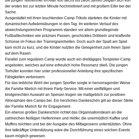
die jungen Teilnehmer im Alter von sechs bis zwölf Jahren zeigten sich von
der ersten bis zur letzten Minute hochmotiviert und mit großem Eifer bei der
Sache.
Ausgestattet mit ihren leuchtenden Camp-Trikots starteten die Kinder mit
dynamischen Aufwärmübungen in den Tag. Im weiteren Verlauf des
abwechslungsreichen Programms standen vor allem grundlegende
Fußballtechniken wie präzises Passen, geschicktes Dribbeln und kraftvolle
Schüsse im Fokus der Trainingseinheiten. Doch auch der Spaß am Spiel
kam nicht zu kurz, und die Kinder nutzten die Gelegenheit zum freien Spiel
auf dem Rasen.
Parallel zum regulären Camp wurde auch ein dreitägiges Torspieler-Camp
angeboten, welches auf eine erfreulich hohe Resonanz stieß. Die jungen
Torhüter konnten hier unter professioneller Anleitung ihre spezifischen
Fähigkeiten verbessern.
Für das leibliche Wohl der jungen Sportler sorgte in hervorragender Weise
die Familie Mielich mit ihrem Party-Service. Mit einer vielfältigen und
kindgerechten Auswahl an Speisen trugen sie maßgeblich zur positiven
Atmosphäre des Camps bei. Ein herzliches Dankeschön gilt an dieser Stelle
der Familie Mielich für ihr Engagement.
Ein ebenso großes Dankeschön richtet das Organisationsteam an die
zahlreichen fleißigen Helferinnen und Helfer, die unermüdlich Kaffee und
Muffins reichten und bei der Ausgabe des Mittagessens unterstützten. Ohne
ihre tatkräftige Unterstützung wäre die Durchführung eines solchen Events
kaum möglich gewesen.