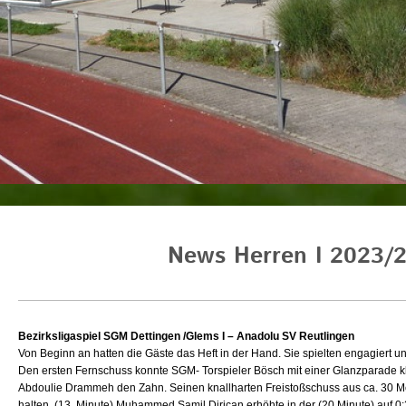
News Herren I 2023/
Bezirksligaspiel SGM Dettingen /Glems I – Anadolu SV Reutlingen
Von Beginn an hatten die Gäste das Heft in der Hand. Sie spielten engagiert u
Den ersten Fernschuss konnte SGM- Torspieler Bösch mit einer Glanzparade kl
Abdoulie Drammeh den Zahn. Seinen knallharten Freistoßschuss aus ca. 30 Met
halten. (13. Minute) Muhammed Samil Dirican erhöhte in der (20.Minute) auf 0