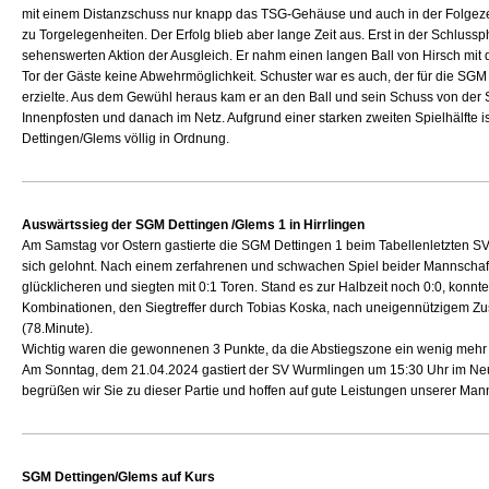
mit einem Distanzschuss nur knapp das TSG-Gehäuse und auch in der Folgez
zu Torgelegenheiten. Der Erfolg blieb aber lange Zeit aus. Erst in der Schluss
sehenswerten Aktion der Ausgleich. Er nahm einen langen Ball von Hirsch mit d
Tor der Gäste keine Abwehrmöglichkeit. Schuster war es auch, der für die SGM
erzielte. Aus dem Gewühl heraus kam er an den Ball und sein Schuss von der
Innenpfosten und danach im Netz. Aufgrund einer starken zweiten Spielhälfte i
Dettingen/Glems völlig in Ordnung.
Auswärtssieg der SGM Dettingen /Glems 1 in Hirrlingen
Am Samstag vor Ostern gastierte die SGM Dettingen 1 beim Tabellenletzten SV 
sich gelohnt. Nach einem zerfahrenen und schwachen Spiel beider Mannschaft
glücklicheren und siegten mit 0:1 Toren. Stand es zur Halbzeit noch 0:0, konnt
Kombinationen, den Siegtreffer durch Tobias Koska, nach uneigennützigem Zus
(78.Minute).
Wichtig waren die gewonnenen 3 Punkte, da die Abstiegszone ein wenig mehr 
Am Sonntag, dem 21.04.2024 gastiert der SV Wurmlingen um 15:30 Uhr im Ne
begrüßen wir Sie zu dieser Partie und hoffen auf gute Leistungen unserer Man
SGM Dettingen/Glems auf Kurs