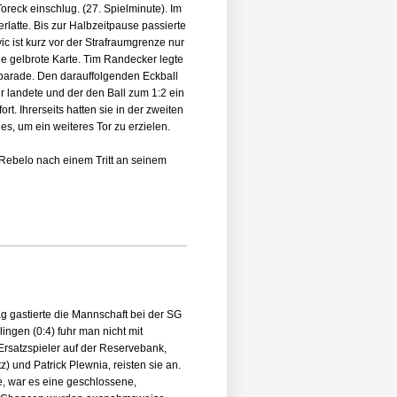
reck einschlug. (27. Spielminute). Im
atte. Bis zur Halbzeitpause passierte
c ist kurz vor der Strafraumgrenze nur
ie gelbrote Karte. Tim Randecker legte
zparade. Den darauffolgenden Eckball
er landete und der den Ball zum 1:2 ein
rt. Ihrerseits hatten sie in der zweiten
s, um ein weiteres Tor zu erzielen.
 Rebelo nach einem Tritt an seinem
g gastierte die Mannschaft bei der SG
gen (0:4) fuhr man nicht mit
rsatzspieler auf der Reservebank,
) und Patrick Plewnia, reisten sie an.
, war es eine geschlossene,