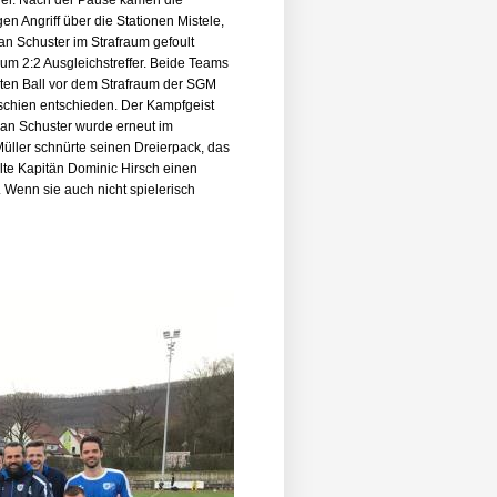
äher. Nach der Pause kamen die
 Angriff über die Stationen Mistele,
ian Schuster im Strafraum gefoult
zum 2:2 Ausgleichstreffer. Beide Teams
elten Ball vor dem Strafraum der SGM
e schien entschieden. Der Kampfgeist
ian Schuster wurde erneut im
 Müller schnürte seinen Dreierpack, das
elte Kapitän Dominic Hirsch einen
. Wenn sie auch nicht spielerisch