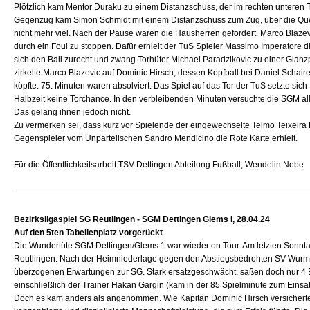
Plötzlich kam Mentor Duraku zu einem Distanzschuss, der im rechten unteren To
Gegenzug kam Simon Schmidt mit einem Distanzschuss zum Zug, über die Querl
nicht mehr viel. Nach der Pause waren die Hausherren gefordert. Marco Blazevi
durch ein Foul zu stoppen. Dafür erhielt der TuS Spieler Massimo Imperatore d
sich den Ball zurecht und zwang Torhüter Michael Paradzikovic zu einer Glan
zirkelte Marco Blazevic auf Dominic Hirsch, dessen Kopfball bei Daniel Schair
köpfte. 75. Minuten waren absolviert. Das Spiel auf das Tor der TuS setzte sich fo
Halbzeit keine Torchance. In den verbleibenden Minuten versuchte die SGM alle
Das gelang ihnen jedoch nicht.
Zu vermerken sei, dass kurz vor Spielende der eingewechselte Telmo Teixeira
Gegenspieler vom Unparteiischen Sandro Mendicino die Rote Karte erhielt.
Für die Öffentlichkeitsarbeit TSV Dettingen Abteilung Fußball, Wendelin Nebe
Bezirksligaspiel SG Reutlingen - SGM Dettingen Glems I, 28.04.24
Auf den 5ten Tabellenplatz vorgerückt
Die Wundertüte SGM Dettingen/Glems 1 war wieder on Tour. Am letzten Sonnta
Reutlingen. Nach der Heimniederlage gegen den Abstiegsbedrohten SV Wurmlin
überzogenen Erwartungen zur SG. Stark ersatzgeschwächt, saßen doch nur 4 E
einschließlich der Trainer Hakan Gargin (kam in der 85 Spielminute zum Einsatz
Doch es kam anders als angenommen. Wie Kapitän Dominic Hirsch versicherte