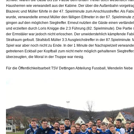
schwer. Waren die Gäste bis zur Pause dem dritten Treffer doch wesentlich n
Hausherren wie verwandelt aus der Kabine. Der über die Außenbahn vorgetragen
Blazevic und Müller führte in der 47. Spielminute zum Anschlusstreffer. Als Fab
wurde, verwandelte erneut Müller den fälligen Elfmeter in der 67. Spielminute 
gingen auf den möglichen Siegtreffer. Erneut nutzten die Gäste einen vertänd
und erzielten durch Loris Knigge die 2:3 Führung.(82. Spielminute). Die Parti
der Ermstäler war jedoch nicht erloschen. Der unwiderstehlich kämpfende Fab
Strafraum gefoult. Strafstoß Müller 3:3 Ausgleichstreffer in der 87.Spielminute.
Spiel war aber noch nicht zu Ende. In der 1 Minute der Nachspielzeit verwand
getretenen Eckball per Kopfball zum nicht mehr möglich gehaltenen Siegtreffer
überzeugten, die Moral in der Truppe war riesig.
Für die Öffentlichkeitsarbeit TSV Dettingen Abteilung Fussball, Wendelin Nebe