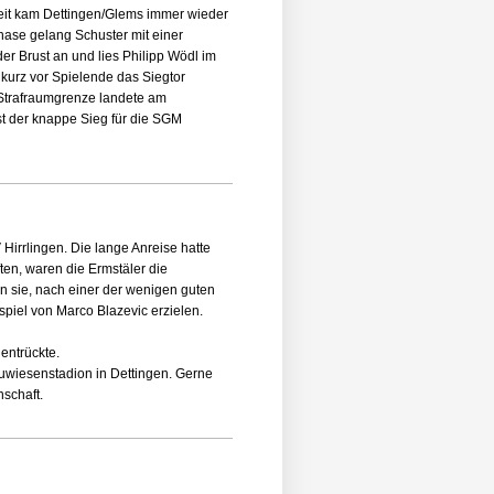
eit kam Dettingen/Glems immer wieder
phase gelang Schuster mit einer
er Brust an und lies Philipp Wödl im
 kurz vor Spielende das Siegtor
 Strafraumgrenze landete am
st der knappe Sieg für die SGM
Hirrlingen. Die lange Anreise hatte
en, waren die Ermstäler die
en sie, nach einer der wenigen guten
piel von Marco Blazevic erzielen.
entrückte.
uwiesenstadion in Dettingen. Gerne
nschaft.