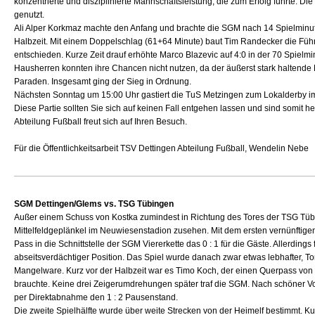
konzentrierte und disziplinierte Mannschaftsleistung, die zum Erfolg führte
genutzt.
Ali Alper Korkmaz machte den Anfang und brachte die SGM nach 14 Spielminute
Halbzeit. Mit einem Doppelschlag (61+64 Minute) baut Tim Randecker die Führ
entschieden. Kurze Zeit drauf erhöhte Marco Blazevic auf 4:0 in der 70 Spiel
Hausherren konnten ihre Chancen nicht nutzen, da der äußerst stark haltende
Paraden. Insgesamt ging der Sieg in Ordnung.
Nächsten Sonntag um 15:00 Uhr gastiert die TuS Metzingen zum Lokalderby i
Diese Partie sollten Sie sich auf keinen Fall entgehen lassen und sind somit h
Abteilung Fußball freut sich auf Ihren Besuch.
Für die Öffentlichkeitsarbeit TSV Dettingen Abteilung Fußball, Wendelin Nebe
SGM Dettingen/Glems vs. TSG Tübingen
Außer einem Schuss von Kostka zumindest in Richtung des Tores der TSG Tübi
Mittelfeldgeplänkel im Neuwiesenstadion zusehen. Mit dem ersten vernünftigen
Pass in die Schnittstelle der SGM Viererkette das 0 : 1 für die Gäste. Allerdings f
abseitsverdächtiger Position. Das Spiel wurde danach zwar etwas lebhafter, T
Mangelware. Kurz vor der Halbzeit war es Timo Koch, der einen Querpass von
brauchte. Keine drei Zeigerumdrehungen später traf die SGM. Nach schöner Vo
per Direktabnahme den 1 : 2 Pausenstand.
Die zweite Spielhälfte wurde über weite Strecken von der Heimelf bestimmt. Ku