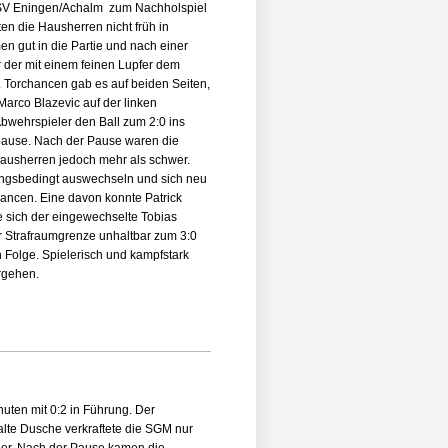
TSV Eningen/Achalm zum Nachholspiel
en die Hausherren nicht früh in
n gut in die Partie und nach einer
r der mit einem feinen Lupfer dem
t. Torchancen gab es auf beiden Seiten,
Marco Blazevic auf der linken
 Abwehrspieler den Ball zum 2:0 ins
tpause. Nach der Pause waren die
Hausherren jedoch mehr als schwer.
ungsbedingt auswechseln und sich neu
hancen. Eine davon konnte Patrick
te sich der eingewechselte Tobias
er Strafraumgrenze unhaltbar zum 3:0
n Folge. Spielerisch und kampfstark
ergehen.
uten mit 0:2 in Führung. Der
lte Dusche verkraftete die SGM nur