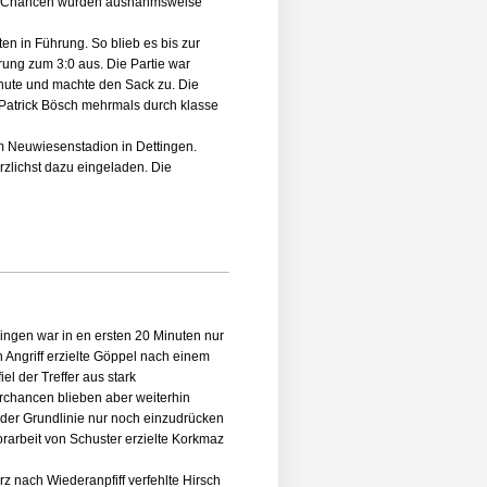
. Die Chancen wurden ausnahmsweise
n in Führung. So blieb es bis zur
ung zum 3:0 aus. Die Partie war
minute und machte den Sack zu. Die
 Patrick Bösch mehrmals durch klasse
m Neuwiesenstadion in Dettingen.
erzlichst dazu eingeladen. Die
ngen war in en ersten 20 Minuten nur
 Angriff erzielte Göppel nach einem
iel der Treffer aus stark
orchancen blieben aber weiterhin
 der Grundlinie nur noch einzudrücken
rarbeit von Schuster erzielte Korkmaz
rz nach Wiederanpfiff verfehlte Hirsch