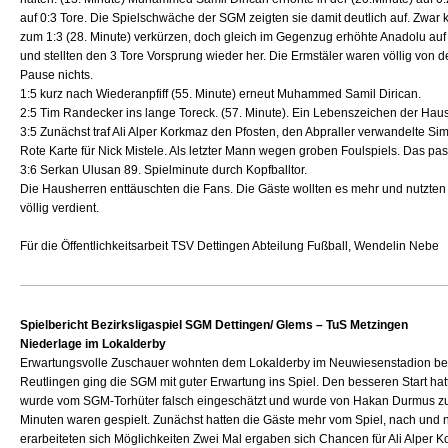
auf 0:3 Tore. Die Spielschwäche der SGM zeigten sie damit deutlich auf. Zwar 
zum 1:3 (28. Minute) verkürzen, doch gleich im Gegenzug erhöhte Anadolu auf
und stellten den 3 Tore Vorsprung wieder her. Die Ermstäler waren völlig von de
Pause nichts.
1:5 kurz nach Wiederanpfiff (55. Minute) erneut Muhammed Samil Dirican.
2:5 Tim Randecker ins lange Toreck. (57. Minute). Ein Lebenszeichen der Hau
3:5 Zunächst traf Ali Alper Korkmaz den Pfosten, den Abpraller verwandelte Sim
Rote Karte für Nick Mistele. Als letzter Mann wegen groben Foulspiels. Das p
3:6 Serkan Ulusan 89. Spielminute durch Kopfballtor.
Die Hausherren enttäuschten die Fans. Die Gäste wollten es mehr und nutzte
völlig verdient.
Für die Öffentlichkeitsarbeit TSV Dettingen Abteilung Fußball, Wendelin Nebe
Spielbericht Bezirksligaspiel SGM Dettingen/ Glems – TuS Metzingen
Niederlage im Lokalderby
Erwartungsvolle Zuschauer wohnten dem Lokalderby im Neuwiesenstadion bei
Reutlingen ging die SGM mit guter Erwartung ins Spiel. Den besseren Start hatt
wurde vom SGM-Torhüter falsch eingeschätzt und wurde von Hakan Durmus zum
Minuten waren gespielt. Zunächst hatten die Gäste mehr vom Spiel, nach und 
erarbeiteten sich Möglichkeiten Zwei Mal ergaben sich Chancen für Ali Alper K