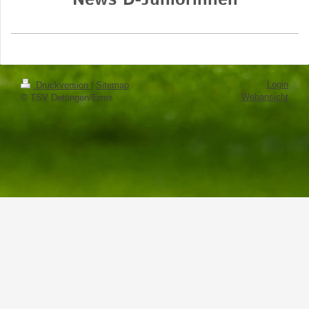
News D-Juniorinnen
Login
Druckversion
|
Sitemap
Webansicht
© TSV Dettingen/Erms