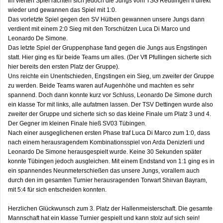
Im vierten Spiel rächten sich jedoch die Jungs vom TSG Reutlingen II direkt
wieder und gewannen das Spiel mit 1:0.
Das vorletzte Spiel gegen den SV Hülben gewannen unsere Jungs dann
verdient mit einem 2:0 Sieg mit den Torschützen Luca Di Marco und
Leonardo De Simone.
Das letzte Spiel der Gruppenphase fand gegen die Jungs aus Engstingen
statt. Hier ging es für beide Teams um alles. (Der Vfl Pfullingen sicherte sich
hier bereits den ersten Platz der Gruppe).
Uns reichte ein Unentschieden, Engstingen ein Sieg, um zweiter der Gruppe
zu werden. Beide Teams waren auf Augenhöhe und machten es sehr
spannend. Doch dann konnte kurz vor Schluss, Leonardo De Simone durch
ein klasse Tor mit links, alle aufatmen lassen. Der TSV Dettingen wurde also
zweiter der Gruppe und sicherte sich so das kleine Finale um Platz 3 und 4.
Der Gegner im kleinen Finale hieß SV03 Tübingen.
Nach einer ausgeglichenen ersten Phase traf Luca Di Marco zum 1:0, dass
nach einem herausragendem Kombinationsspiel von Arda Denizlerli und
Leonardo De Simone herausgespielt wurde. Keine 30 Sekunden später
konnte Tübingen jedoch ausgleichen. Mit einem Endstand von 1:1 ging es in
ein spannendes Neunmeterschießen das unsere Jungs, vorallem auch
durch den im gesamten Turnier herausragenden Torwart Shirvan Bayram,
mit 5:4 für sich entscheiden konnten.
Herzlichen Glückwunsch zum 3. Platz der Hallenmeisterschaft. Die gesamte
Mannschaft hat ein klasse Turnier gespielt und kann stolz auf sich sein!