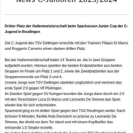
News C-Junioren 2023/2024
Dritter Platz der Hallenmeisterschaft beim Sparkassen Junior Cup der C-
Jugend in Reutlingen
Die C-Jugend des TSV Dettingen erreichte mit den Trainern Filippo Di Marco
und Roggerio Carneiro einen starken dritten Platz.
Bei der Hallenmeisterschaft traten 14 Teams an, die in zwei Gruppen
aufgeteilt wurden. Hieraus spielten die beiden Erstplatzierten aus beiden
Gruppen im Finale um Platz 1 und 2, sowie die Zweitplatzierten aus der
Gruppenvorrunde um Platz 3 und 4.
Unsere Jungs vom TSV Dettingen starteten unglücklich und verloren das
erste Spiel 2:0 gegen Vfl Pfullingen.
Im Zweiten Spiel gegen SV Auingen konnten die Jungs dann durch ein 2:0
mit den Torschützen Luca Di Marco und Leonardo De Simone das Spiel
wieder klar für sich entscheiden.
Spannend ging es im dritten Spiel gegen den TSG Reutlingen weiter. Nach
torlosen 9 Minuten, flankte Arda Denizlerli so präzise zu Leonardo De
Simone, der direkt vor dem Tor stand und mit einem Kopfballtor das
erlösende 1:0 Siegtor erzielte.